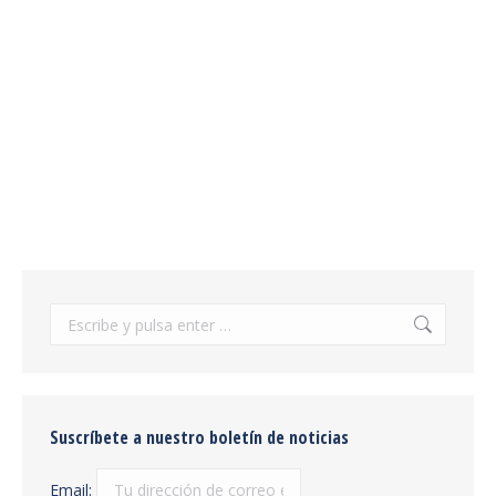
7 características de las cajas de
herramientas para camiones
Elementos para camiones cisterna
02/01/2020
Leer más
Buscar:
Suscríbete a nuestro boletín de noticias
Email: