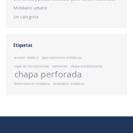
Mobiliario urbano
Sin categoría
Etiquetas
airador estático
aparcamientos metálicos
cajas de herramientas
camiones
chapa antideslizante
chapa perforada
Deformación metálica
mobiliario metálico