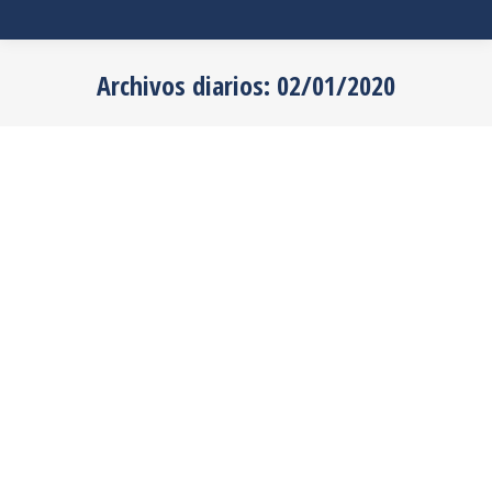
Archivos diarios:
02/01/2020
Estás aquí:
Elementos para camiones cisterna
Ene
2
2020