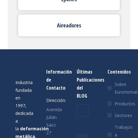
Aireadores
Información
Últimas
Contenidos
de
Publicaciones
Industria
Sobre
Contacto
del
fundada
Eurorremat
BLOG
en
Dirección:
Productos
1997,
Felices
Avenida
dedicada
Sectores
Fiestas
Julián
a
Sáez
19/12/2025
Trabajos
la
deformación
27
a
metálica
,
6 ventajas de