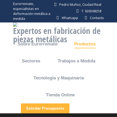
Eurorremate,
Pedro Muñoz, Ciudad Real
especialistas en
T. 926568258
deformación metálica a
Whatsapp
Contacto
medida
Expertos en fabricación de
piezas metálicas
Sobre Eurorremate
Productos
Sectores
Trabajos a Medida
Tecnología y Maquinaria
Tienda Online
Solicitar Presupuesto