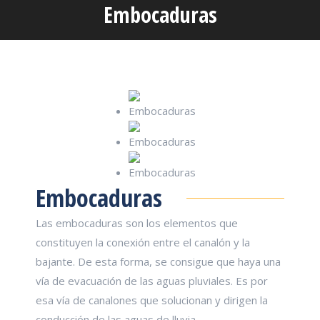
Embocaduras
Estás aquí:
Embocaduras
Las embocaduras son los elementos que
constituyen la conexión entre el canalón y la
bajante. De esta forma, se consigue que haya una
vía de evacuación de las aguas pluviales. Es por
esa vía de canalones que solucionan y dirigen la
conducción de las aguas de lluvia.