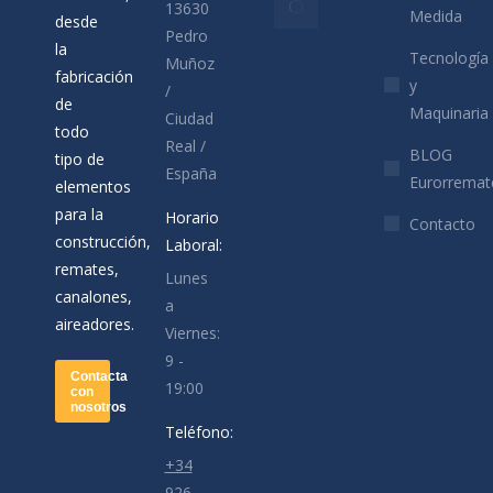
13630
Medida
desde
los
Pedro
la
aparcamientos
Tecnología
Muñoz
fabricación
metálicos para
y
/
de
coches
Maquinaria
Ciudad
todo
03/04/2020
Real /
BLOG
tipo de
España
Eurorremat
elementos
para la
Horario
Contacto
construcción,
Laboral:
remates,
Lunes
canalones,
a
aireadores.
Viernes:
9 -
Contacta
19:00
con
nosotros
Teléfono:
+34
926