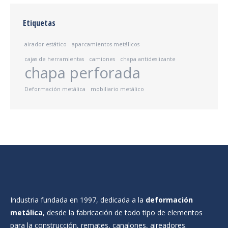
Etiquetas
airador estático
aparcamientos metálicos
cajas de herramientas
camiones
chapa antideslizante
chapa perforada
Deformación metálica
mobiliario metálico
Industria fundada en 1997, dedicada a la
deformación
metálica
, desde la fabricación de todo tipo de elementos
para la construcción, remates, canalones, aireadores.