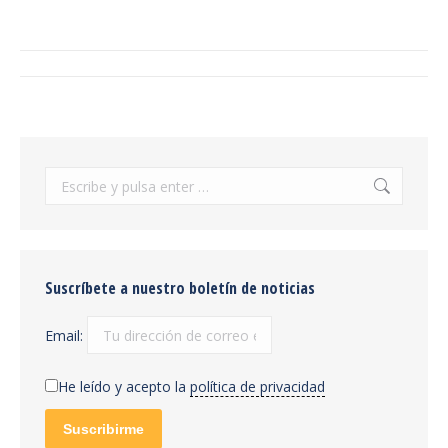
on
on
on
on
Facebook
Twitter
Pinterest
WhatsApp
Navegación
entre
publicaciones
Buscar:
Suscríbete a nuestro boletín de noticias
Email:
He leído y acepto la
política de privacidad