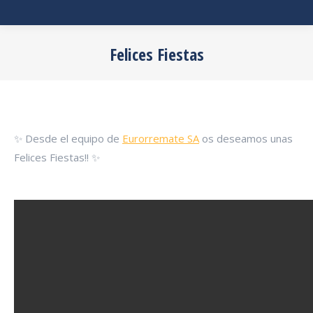
Felices Fiestas
Estás aquí:
✨ Desde el equipo de
Eurorremate SA
os deseamos unas
Felices Fiestas!! ✨