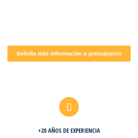
más de 25 años de experiencia y una capacidad de
producción que apuesta firmemente por la innovación, la
excelencia y el uso de la tecnología y maquinaria más
avanzadas.
Solicita más información o presupuesto
+20 AÑOS DE EXPERIENCIA