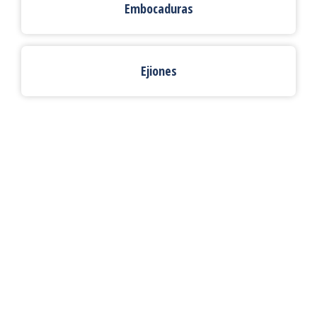
Embocaduras
Ejiones
Deformación metálica a
medida para las empresas
e industrias más exigentes
Fabricamos todos los elementos metálicos que su
empresa necesite con la máxima calidad de acabados y
materiales, poniéndo a su alcance un equipo técnico con