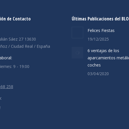
ión de Contacto
Últimas Publicaciones del BL
:
Felices Fiestas
ulián Sáez 27 13630
19/12/2025
oz / Ciudad Real / España
6 ventajas de los
aboral:
aparcamientos metáli
coches
ernes: 9 - 19:00
03/04/2020
568 258
:
p