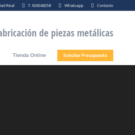
dad Real
T. 926568258
Whatsapp
Contacto
abricación de piezas metálicas
Tienda Online
Solicitar Presupuesto