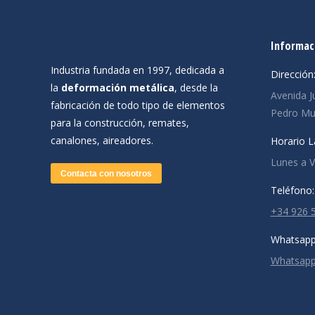
Informac
Industria fundada en 1997, dedicada a
Dirección
la
deformación metálica
, desde la
Avenida J
fabricación de todo tipo de elementos
Pedro Muñ
para la construcción, remates,
canalones, aireadores.
Horario L
Lunes a Vi
Contacta con nosotros
Teléfono:
+34 926 
Whatsapp
Whatsap