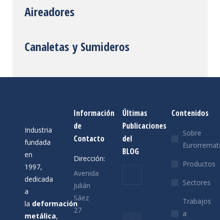
Aireadores
Canaletas y Sumideros
Información
Últimas
Contenidos
de
Publicaciones
Industria
Sobre
Contacto
del
fundada
Eurorremat
BLOG
en
Dirección:
Productos
1997,
Felices
Avenida
dedicada
Sectores
Fiestas
Julián
a
Sáez
19/12/2025
Trabajos
la
deformación
27
a
metálica
,
6 ventajas de