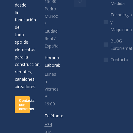
13630
Medida
desde
los
Pedro
la
aparcamientos
Tecnología
Muñoz
fabricación
metálicos para
y
/
de
coches
Maquinaria
Ciudad
todo
03/04/2020
Real /
BLOG
tipo de
España
Eurorremat
elementos
para la
Horario
Contacto
construcción,
Laboral:
remates,
Lunes
canalones,
a
aireadores.
Viernes:
9 -
Contacta
19:00
con
nosotros
Teléfono:
+34
926