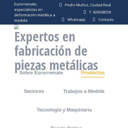
Eurorremate,
Pedro Muñoz, Ciudad Real
especialistas en
T. 926568258
deformación metálica a
Whatsapp
Contacto
medida
Expertos en
fabricación de
piezas metálicas
Sobre Eurorremate
Productos
Sectores
Trabajos a Medida
Tecnología y Maquinaria