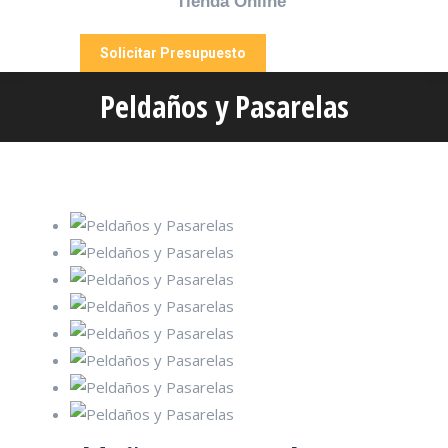
Tienda Online
Solicitar Presupuesto
Peldaños y Pasarelas
Estás aquí: