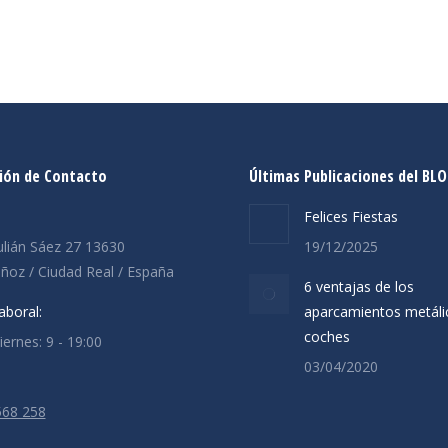
ión de Contacto
Últimas Publicaciones del BL
:
Felices Fiestas
ulián Sáez 27 13630
19/12/2025
oz / Ciudad Real / España
6 ventajas de los
aboral:
aparcamientos metáli
coches
ernes: 9 - 19:00
03/04/2020
568 258