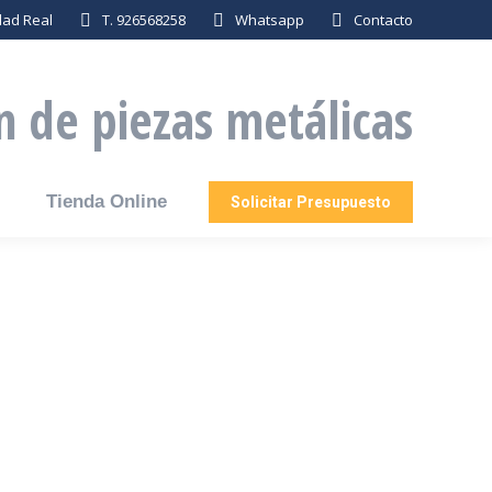
dad Real
T. 926568258
Whatsapp
Contacto
n de piezas metálicas
Tienda Online
Solicitar Presupuesto