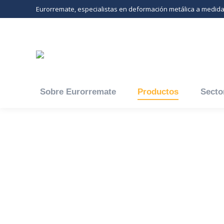
Eurorremate, especialistas en deformación metálica a medid
Sobre Eurorremate
Productos
Secto