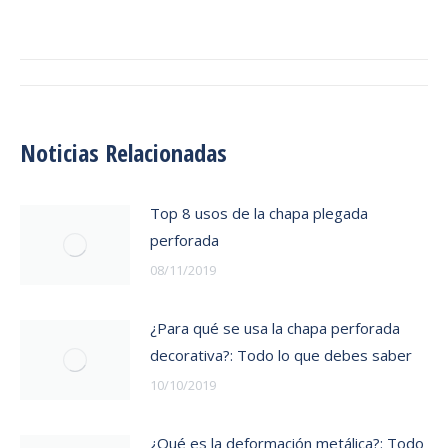
on
on
on
on
Facebook
Twitter
Pinterest
WhatsApp
Navegación
entre
Noticias Relacionadas
publicaciones
Top 8 usos de la chapa plegada
perforada
08/11/2019
¿Para qué se usa la chapa perforada
decorativa?: Todo lo que debes saber
10/10/2019
¿Qué es la deformación metálica?: Todo