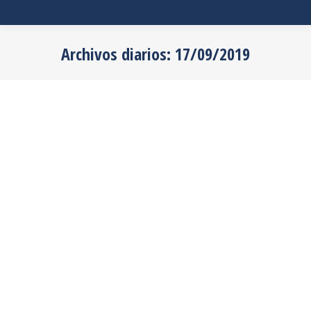
Archivos diarios:
17/09/2019
Estás aquí:
Deformación metálica
Sep
17
2019