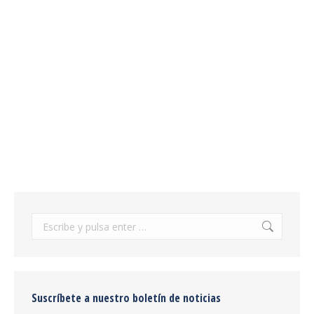
En qué consiste la fabricación por plegado
de chapa metálica: todo lo que debes
saber
Deformación metálica
17/09/2019
Leer más
Buscar:
Suscríbete a nuestro boletín de noticias