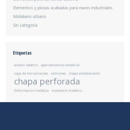
Elementos y piezas acabadas para naves industriales
Mobiliario urbano
Sin categoría
Etiquetas
airador estático
aparcamientos metálicos
cajas de herramientas
camiones
chapa antideslizante
chapa perforada
Deformación metálica
mobiliario metálico