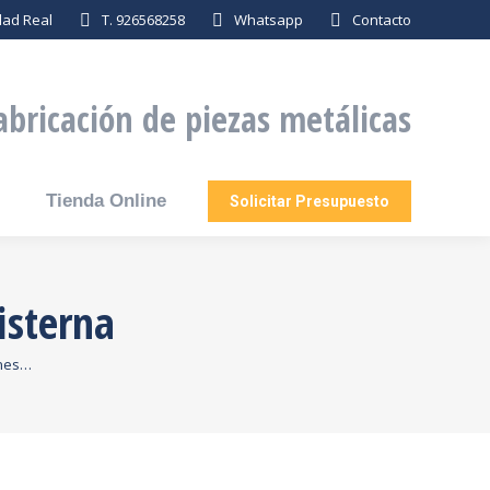
dad Real
T. 926568258
Whatsapp
Contacto
abricación de piezas metálicas
Tienda Online
Solicitar Presupuesto
isterna
ones…