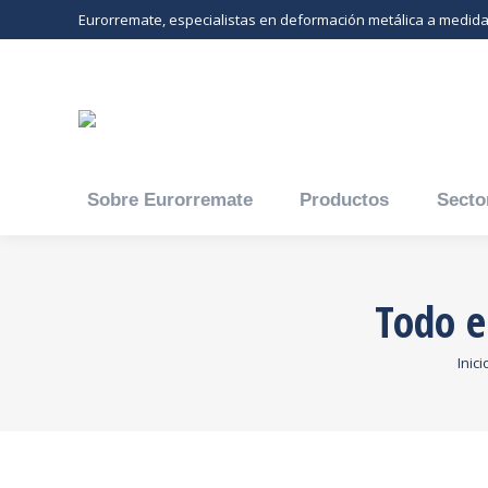
Eurorremate, especialistas en deformación metálica a medid
Sobre Eurorremate
Productos
Secto
Todo e
Está
Inici