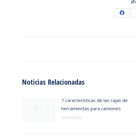
¡C
Share
on
Faceb
Navegación
entre
publicaciones
Noticias Relacionadas
7 características de las cajas de
herramientas para camiones
02/01/2020