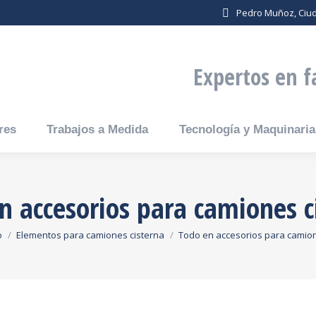
a
Pedro Muñoz, Ciu
Expertos en f
res
Trabajos a Medida
Tecnología y Maquinaria
n accesorios para camiones c
s aquí:
o
Elementos para camiones cisterna
Todo en accesorios para cami